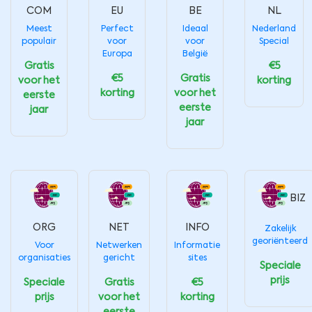
COM
EU
BE
NL
Meest
Perfect
Ideaal
Nederland
populair
voor
voor
Special
Europa
België
Gratis
€5
€5
Gratis
voor het
korting
korting
voor het
eerste
eerste
jaar
jaar
BIZ
ORG
NET
INFO
Zakelijk
georiënteerd
Voor
Netwerken
Informatie
organisaties
gericht
sites
Speciale
prijs
Speciale
Gratis
€5
prijs
voor het
korting