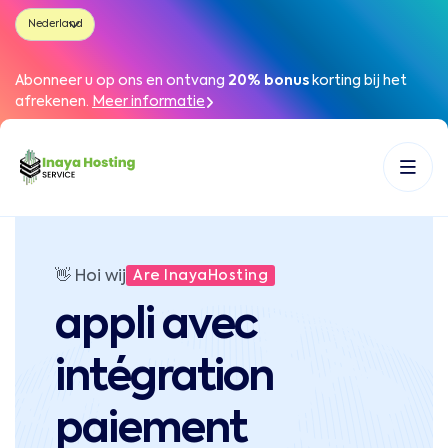
Abonneer u op ons en ontvang
20% bonus
korting bij het
afrekenen
.
Meer informatie
👋
Hoi wij
Are InayaHosting
appli avec
intégration
paiement