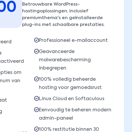
00
Betrouwbare WordPress-
hostingoplossingen, inclusief
premiumthema's en geïnstalleerde
plug-ins met schaalbare prestaties.
Professioneel e-mailaccount
leerd
Geavanceerde
a
malwarebescherming
eactiveerd
inbegrepen
pties om
100% volledig beheerde
 mum van
hosting voor gemoedsrust
Linux Cloud en Softaculous
aat
Eenvoudig te beheren modern
g
admin-paneel
100% restitutie binnen 30