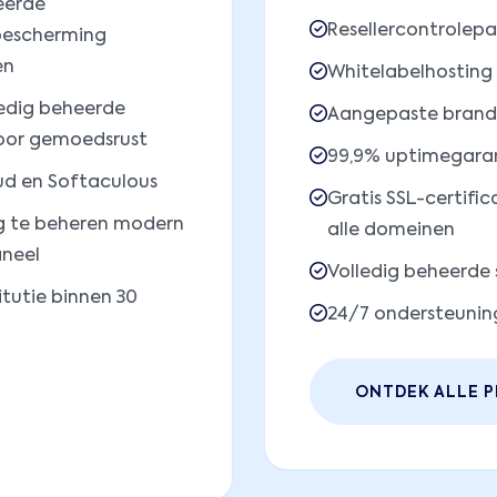
eerde
Resellercontrolepa
escherming
en
Whitelabelhosting
edig beheerde
Aangepaste brand
oor gemoedsrust
99,9% uptimegara
ud en Softaculous
Gratis SSL-certifi
g te beheren modern
alle domeinen
neel
Volledig beheerde 
itutie binnen 30
24/7 ondersteunin
ONTDEK ALLE P