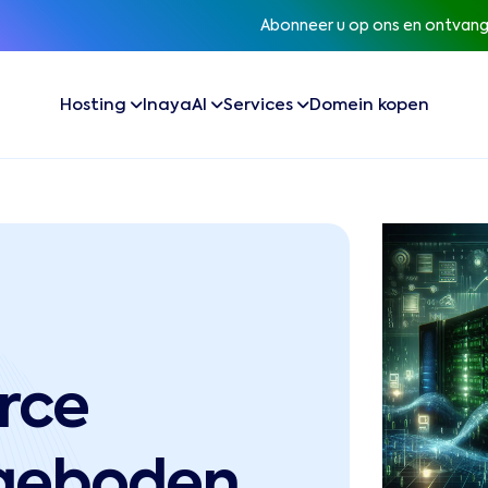
Abonneer u op ons en ontvan
Hosting
InayaAI
Services
Domein kopen
rce
ngeboden