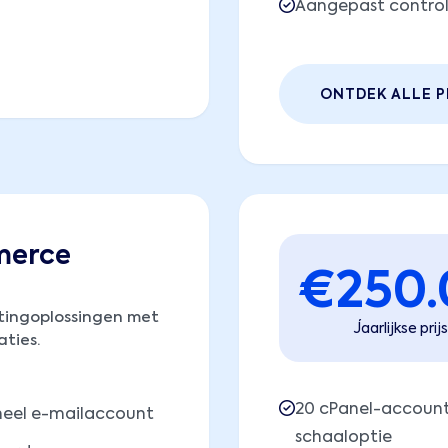
Aangepast contro
ONTDEK ALLE P
erce
€
250
tingoplossingen met
Jaarlijkse prijs
ties.
20 cPanel-accoun
neel e-mailaccount
schaaloptie