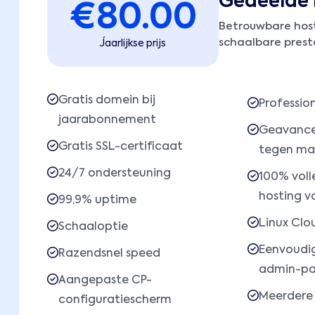
Gedeelde 
€
80.00
Betrouwbare hos
schaalbare presta
Jaarlijkse prijs
Gratis domein bij
Professio
jaarabonnement
Geavance
Gratis SSL-certificaat
tegen ma
24/7 ondersteuning
100% voll
hosting v
99,9% uptime
Linux Clo
Schaaloptie
Eenvoudi
Razendsnel speed
admin-pa
Aangepaste CP-
Meerdere
configuratiescherm