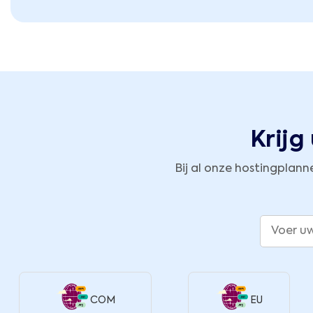
Krijg
Bij al onze hostingplann
COM
EU