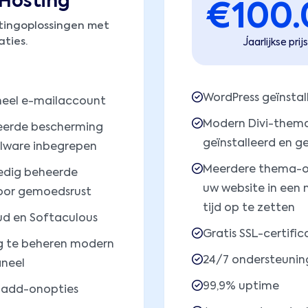
Hosting
€
100.
tingoplossingen met
ties.
Jaarlijkse prijs
WordPress geïnstal
neel e-mailaccount
Modern Divi-them
erde bescherming
geïnstalleerd en g
lware inbegrepen
Meerdere thema-o
edig beheerde
uw website in een
oor gemoedsrust
tijd op te zetten
ud en Softaculous
Gratis SSL-certific
g te beheren modern
24/7 ondersteunin
neel
99,9% uptime
 add-onopties