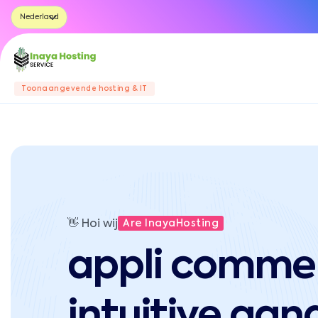
Toonaangevende hosting & IT
👋
Hoi wij
Are InayaHosting
appli comme
intuitive aa