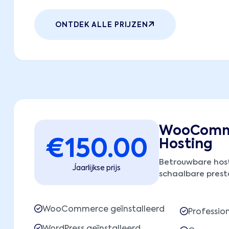
ONTDEK ALLE PRIJZEN
WooComm
€
150.00
Hosting
Betrouwbare hos
Jaarlijkse prijs
schaalbare presta
WooCommerce geïnstalleerd
Professio