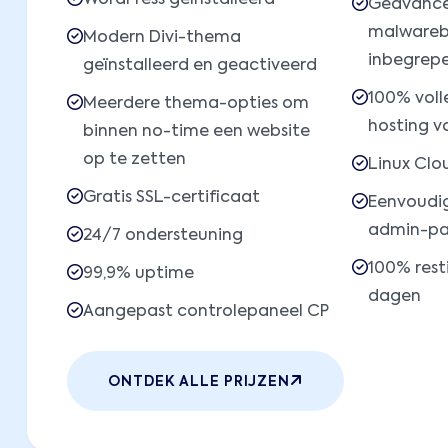
WordPress geïnstalleerd
Geavanc
malwareb
Modern Divi-thema
inbegrep
geïnstalleerd en geactiveerd
100% voll
Meerdere thema-opties om
hosting v
binnen no-time een website
op te zetten
Linux Clo
Gratis SSL-certificaat
Eenvoudi
admin-pa
24/7 ondersteuning
100% rest
99,9% uptime
dagen
Aangepast controlepaneel CP
ONTDEK ALLE PRIJZEN