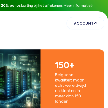
g
20% bonus
korting bij het afrekenen
.
Meer informatie
ACCOUNT
150+
Belgische
kwaliteit maar
echt wereldwijd
en klanten in
meer dan 150
landen