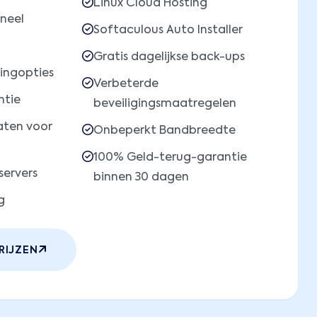
Linux Cloud Hosting
neel
Softaculous Auto Installer
Gratis dagelijkse back-ups
ingopties
Verbeterde
ntie
beveiligingsmaatregelen
caten voor
Onbeperkt Bandbreedte
100% Geld-terug-garantie
servers
binnen 30 dagen
g
RIJZEN