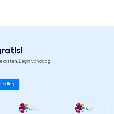
ratis!
iekosten
. Begin vandaag
bieding
ORG
NET