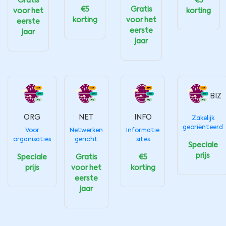
Gratis
€5
€5
Gratis
voor het
korting
korting
voor het
eerste
eerste
jaar
jaar
BIZ
ORG
NET
INFO
Zakelijk
georiënteerd
Voor
Netwerken
Informatie
organisaties
gericht
sites
Speciale
prijs
Speciale
Gratis
€5
prijs
voor het
korting
eerste
jaar