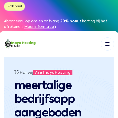
Abonneer u op ons en ontvang
20% bonus
korting bij het
afrekenen
.
Meer informatie
👋
Hoi wij
Are InayaHosting
meertalige
bedrijfsapp
aangeboden