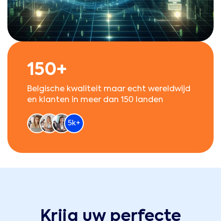
150+
Belgische kwaliteit maar echt wereldwijd
en klanten in meer dan 150 landen
5k+
Krijg uw perfecte