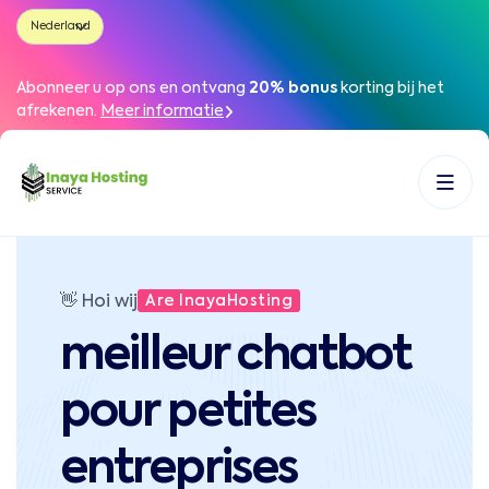
Abonneer u op ons en ontvang
20% bonus
korting bij het
afrekenen
.
Meer informatie
👋
Hoi wij
Are InayaHosting
meilleur chatbot
pour petites
entreprises