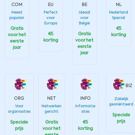
COM
EU
BE
NL
Meest
Perfect
Ideaal
Nederland
populair
voor
voor
Special
Europa
België
Gratis
€5
€5
Gratis
voor het
korting
korting
voor het
eerste
eerste
jaar
jaar
BIZ
ORG
NET
INFO
Zakelijk
georiënteerd
Voor
Netwerken
Informatie
organisaties
gericht
sites
Speciale
prijs
Speciale
Gratis
€5
prijs
voor het
korting